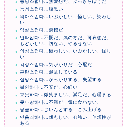
퉁명스럽다…無愛想だ、ぶっきらぼうだ
능청스럽다…腹黒い
의아스럽다…いぶかしい、怪しい、疑わし
い
익살스럽다…滑稽だ
안타깝다…不憫だ、気の毒だ、可哀想だ、
もどかしい、切ない、やるせない
의심스럽다…疑わしい、いぶかしい、怪し
い
걱정스럽다…気がかりだ、心配だ
혼란스럽다…混乱している
실망스럽다…がっかりする、失望する
불안하다…不安だ、心細い
흐뭇하다…微笑ましい、満足だ、心暖まる
못마땅하다…不満だ、気に食わない、
뭉클하다…じいんとする、こみ上げる
믿음직하다…頼もしい、心強い、信頼性が
ある