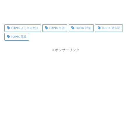
TOPIK よく出る文法
TOPIK 単語
TOPIK 対策
TOPIK 過去問
TOPIK 高級
スポンサーリンク