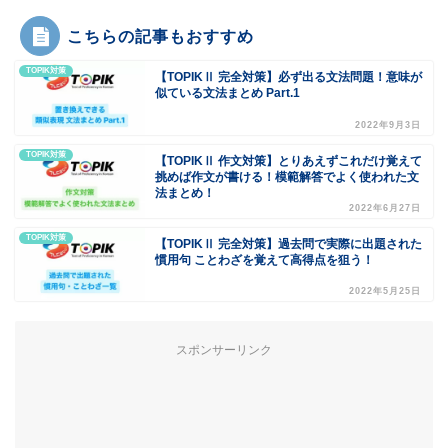
こちらの記事もおすすめ
TOPIK対策
【TOPIKⅡ 完全対策】必ず出る文法問題！意味が
似ている文法まとめ Part.1
2022年9月3日
TOPIK対策
【TOPIKⅡ 作文対策】とりあえずこれだけ覚えて
挑めば作文が書ける！模範解答でよく使われた文
法まとめ！
2022年6月27日
TOPIK対策
【TOPIKⅡ 完全対策】過去問で実際に出題された
慣用句 ことわざを覚えて高得点を狙う！
2022年5月25日
スポンサーリンク