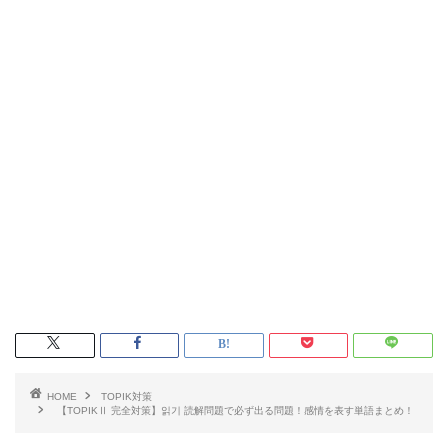
HOME
TOPIK対策
【TOPIKⅡ 完全対策】읽기 読解問題で必ず出る問題！感情を表す単語まとめ！