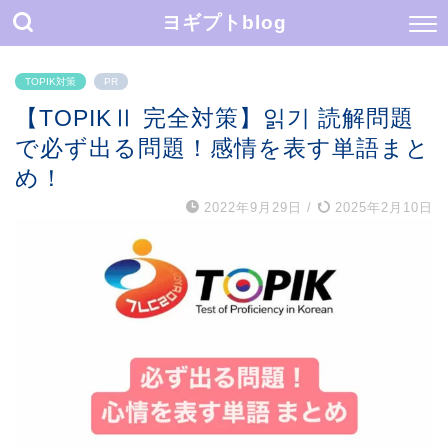
ヨギプトblog
TOPIK対策
PR
【TOPIKⅡ 完全対策】읽기 読解問題
で必ず出る問題！感情を表す単語まと
め！
2022年9月29日
/
2025年2月10日