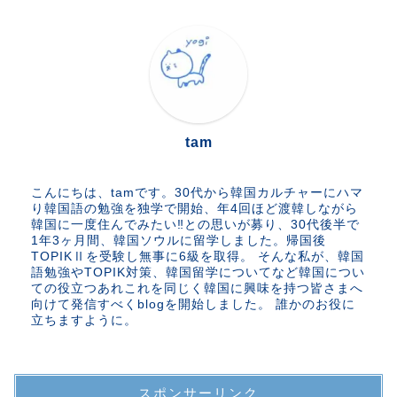
tam
こんにちは、tamです。30代から韓国カルチャーにハマ
り韓国語の勉強を独学で開始、年4回ほど渡韓しながら
韓国に一度住んでみたい‼︎との思いが募り、30代後半で
1年3ヶ月間、韓国ソウルに留学しました。帰国後
TOPIKⅡを受験し無事に6級を取得。 そんな私が、韓国
語勉強やTOPIK対策、韓国留学についてなど韓国につい
ての役立つあれこれを同じく韓国に興味を持つ皆さまへ
向けて発信すべくblogを開始しました。 誰かのお役に
立ちますように。
スポンサーリンク