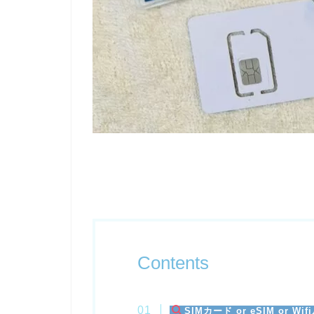
Contents
SIMカード or eSIM or 