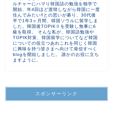
ルチャーにハマり韓国語の勉強を独学で
開始、年4回ほど渡韓しながら韓国に一度
住んでみたい‼︎との思いが募り、30代後
半で1年3ヶ月間、韓国ソウルに留学しま
した。帰国後TOPIKⅡを受験し無事に6
級を取得。 そんな私が、韓国語勉強や
TOPIK対策、韓国留学についてなど韓国
についての役立つあれこれを同じく韓国
に興味を持つ皆さまへ向けて発信すべく
blogを開始しました。 誰かのお役に立ち
ますように。
スポンサーリンク