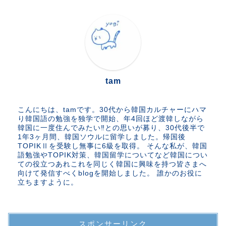
tam
こんにちは、tamです。30代から韓国カルチャーにハマ
り韓国語の勉強を独学で開始、年4回ほど渡韓しながら
韓国に一度住んでみたい‼︎との思いが募り、30代後半で
1年3ヶ月間、韓国ソウルに留学しました。帰国後
TOPIKⅡを受験し無事に6級を取得。 そんな私が、韓国
語勉強やTOPIK対策、韓国留学についてなど韓国につい
ての役立つあれこれを同じく韓国に興味を持つ皆さまへ
向けて発信すべくblogを開始しました。 誰かのお役に
立ちますように。
スポンサーリンク