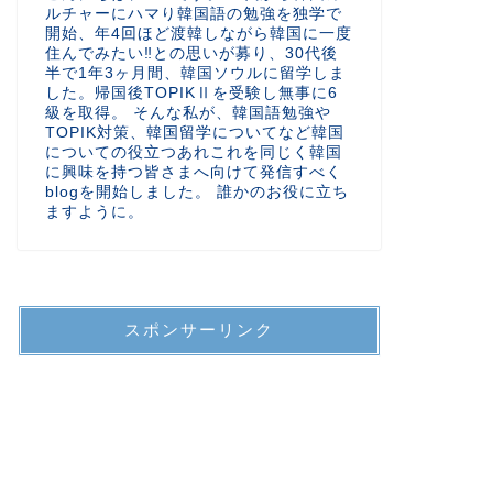
ルチャーにハマり韓国語の勉強を独学で
開始、年4回ほど渡韓しながら韓国に一度
住んでみたい‼︎との思いが募り、30代後
半で1年3ヶ月間、韓国ソウルに留学しま
した。帰国後TOPIKⅡを受験し無事に6
級を取得。 そんな私が、韓国語勉強や
TOPIK対策、韓国留学についてなど韓国
についての役立つあれこれを同じく韓国
に興味を持つ皆さまへ向けて発信すべく
blogを開始しました。 誰かのお役に立ち
ますように。
スポンサーリンク