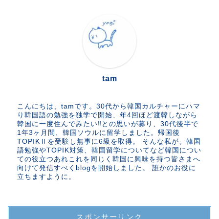
tam
こんにちは、tamです。30代から韓国カルチャーにハマ
り韓国語の勉強を独学で開始、年4回ほど渡韓しながら
韓国に一度住んでみたい‼︎との思いが募り、30代後半で
1年3ヶ月間、韓国ソウルに留学しました。帰国後
TOPIKⅡを受験し無事に6級を取得。 そんな私が、韓国
語勉強やTOPIK対策、韓国留学についてなど韓国につい
ての役立つあれこれを同じく韓国に興味を持つ皆さまへ
向けて発信すべくblogを開始しました。 誰かのお役に
立ちますように。
スポンサーリンク