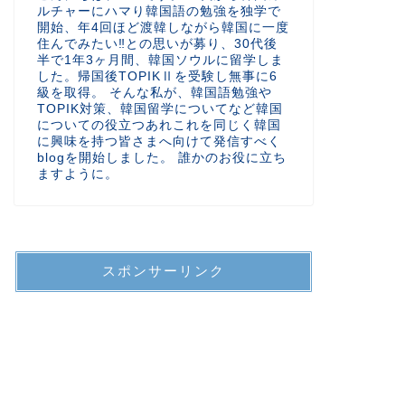
ルチャーにハマり韓国語の勉強を独学で
開始、年4回ほど渡韓しながら韓国に一度
住んでみたい‼︎との思いが募り、30代後
半で1年3ヶ月間、韓国ソウルに留学しま
した。帰国後TOPIKⅡを受験し無事に6
級を取得。 そんな私が、韓国語勉強や
TOPIK対策、韓国留学についてなど韓国
についての役立つあれこれを同じく韓国
に興味を持つ皆さまへ向けて発信すべく
blogを開始しました。 誰かのお役に立ち
ますように。
スポンサーリンク