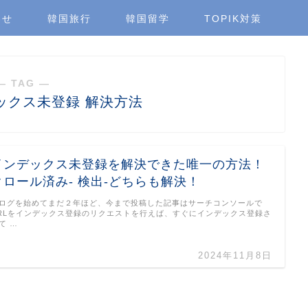
わせ
韓国旅行
韓国留学
TOPIK対策
― TAG ―
デックス未登録 解決方法
インデックス未登録を解決できた唯一の方法！
クロール済み- 検出-どちらも解決！
ログを始めてまだ２年ほど、今まで投稿した記事はサーチコンソールで
RLをインデックス登録のリクエストを行えば、すぐにインデックス登録さ
て …
2024年11月8日