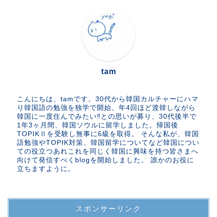
tam
こんにちは、tamです。30代から韓国カルチャーにハマ
り韓国語の勉強を独学で開始、年4回ほど渡韓しながら
韓国に一度住んでみたい‼︎との思いが募り、30代後半で
1年3ヶ月間、韓国ソウルに留学しました。帰国後
TOPIKⅡを受験し無事に6級を取得。 そんな私が、韓国
語勉強やTOPIK対策、韓国留学についてなど韓国につい
ての役立つあれこれを同じく韓国に興味を持つ皆さまへ
向けて発信すべくblogを開始しました。 誰かのお役に
立ちますように。
スポンサーリンク