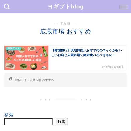
ヨギプトblog
― TAG ―
広蔵市場 おすすめ
韓国グルメ
【韓国旅行】現地韓国人おすすめのユッケがおい
しいお店と広蔵市場で絶対食べるべきもの！
2023年4月20日
HOME
広蔵市場 おすすめ
検索
検索