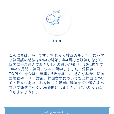
tam
こんにちは、tamです。30代から韓国カルチャーにハマ
り韓国語の勉強を独学で開始、年4回ほど渡韓しながら
韓国に一度住んでみたい‼︎との思いが募り、30代後半で
1年3ヶ月間、韓国ソウルに留学しました。帰国後
TOPIKⅡを受験し無事に6級を取得。 そんな私が、韓国
語勉強やTOPIK対策、韓国留学についてなど韓国につい
ての役立つあれこれを同じく韓国に興味を持つ皆さまへ
向けて発信すべくblogを開始しました。 誰かのお役に
立ちますように。
スポンサーリンク