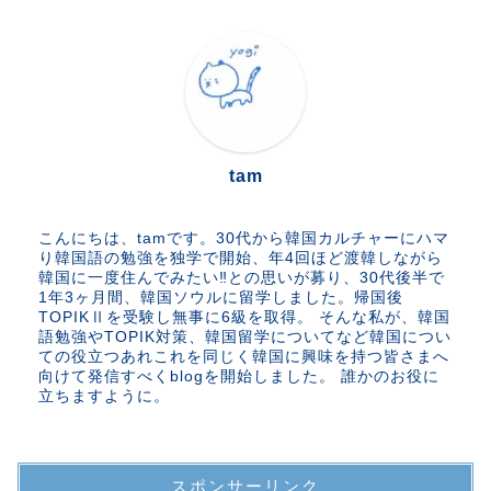
tam
こんにちは、tamです。30代から韓国カルチャーにハマ
り韓国語の勉強を独学で開始、年4回ほど渡韓しながら
韓国に一度住んでみたい‼︎との思いが募り、30代後半で
1年3ヶ月間、韓国ソウルに留学しました。帰国後
TOPIKⅡを受験し無事に6級を取得。 そんな私が、韓国
語勉強やTOPIK対策、韓国留学についてなど韓国につい
ての役立つあれこれを同じく韓国に興味を持つ皆さまへ
向けて発信すべくblogを開始しました。 誰かのお役に
立ちますように。
スポンサーリンク