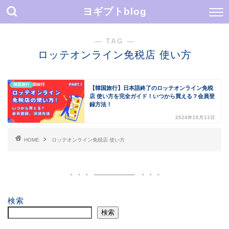
ヨギプトblog
― TAG ―
ロッテオンライン免税店 使い方
韓国旅行
【韓国旅行】日本語終了のロッテオンライン免税
店 使い方を完全ガイド！いつから買える？会員登
録方法！
2024年10月11日
HOME
ロッテオンライン免税店 使い方
検索
検索