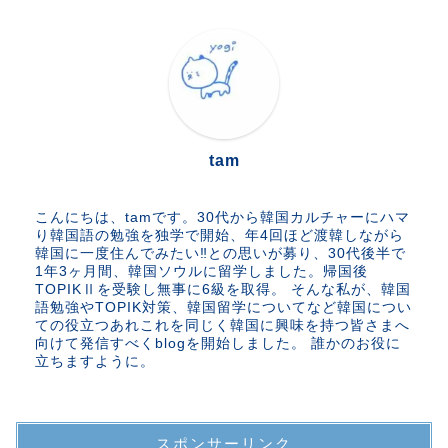
tam
こんにちは、tamです。30代から韓国カルチャーにハマ
り韓国語の勉強を独学で開始、年4回ほど渡韓しながら
韓国に一度住んでみたい‼︎との思いが募り、30代後半で
1年3ヶ月間、韓国ソウルに留学しました。帰国後
TOPIKⅡを受験し無事に6級を取得。 そんな私が、韓国
語勉強やTOPIK対策、韓国留学についてなど韓国につい
ての役立つあれこれを同じく韓国に興味を持つ皆さまへ
向けて発信すべくblogを開始しました。 誰かのお役に
立ちますように。
スポンサーリンク