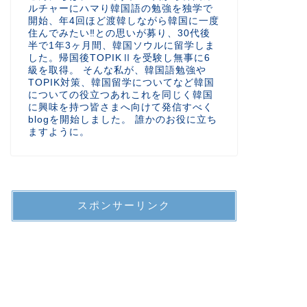
ルチャーにハマり韓国語の勉強を独学で
開始、年4回ほど渡韓しながら韓国に一度
住んでみたい‼︎との思いが募り、30代後
半で1年3ヶ月間、韓国ソウルに留学しま
した。帰国後TOPIKⅡを受験し無事に6
級を取得。 そんな私が、韓国語勉強や
TOPIK対策、韓国留学についてなど韓国
についての役立つあれこれを同じく韓国
に興味を持つ皆さまへ向けて発信すべく
blogを開始しました。 誰かのお役に立ち
ますように。
スポンサーリンク