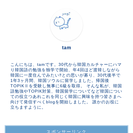
tam
こんにちは、tamです。30代から韓国カルチャーにハマ
り韓国語の勉強を独学で開始、年4回ほど渡韓しながら
韓国に一度住んでみたい‼︎との思いが募り、30代後半で
1年3ヶ月間、韓国ソウルに留学しました。帰国後
TOPIKⅡを受験し無事に6級を取得。 そんな私が、韓国
語勉強やTOPIK対策、韓国留学についてなど韓国につい
ての役立つあれこれを同じく韓国に興味を持つ皆さまへ
向けて発信すべくblogを開始しました。 誰かのお役に
立ちますように。
スポンサーリンク