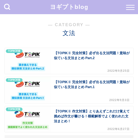
ヨギプトblog
― CATEGORY ―
文法
TOPIK対策
【TOPIKⅡ 完全対策】必ず出る文法問題！意味が
似ている文法まとめ Part.2
2022年9月25日
TOPIK対策
【TOPIKⅡ 完全対策】必ず出る文法問題！意味が
似ている文法まとめ Part.1
2022年9月3日
TOPIK対策
【TOPIKⅡ 作文対策】とりあえずこれだけ覚えて
挑めば作文が書ける！模範解答でよく使われた文
法まとめ！
2022年6月27日