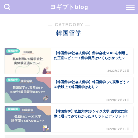
ヨギプトblog
― CATEGORY ―
韓国留学
韓国留学
【韓国留学/社会人留学】留学会社SEKCを利用し
た正直レビュー！留学費用はいくらかかった？
2023年7月26日
韓国留学
【韓国留学/社会人留学】韓国留学って実際どう？
30代以上で韓国留学はあり？
2022年12月21日
韓国留学
【韓国留学】弘益大学(ホンイク大学)語学堂に実
際に通ってみてわかったメリットとデメリット！
2022年12月10日